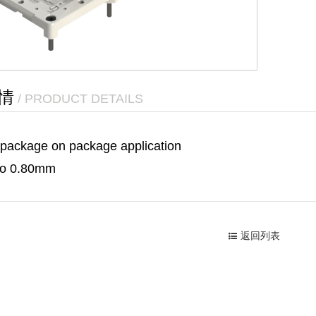
情
/ PRODUCT DETAILS
r package on package application
 to 0.80mm
返回列表